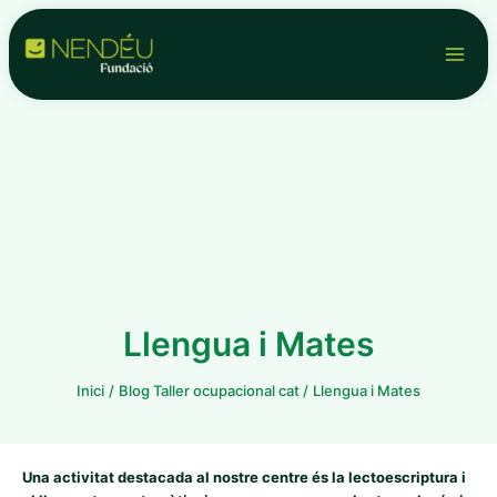
Vés
Navegació
Main
al
d'entrades
contingut
Men
Llengua i Mates
Inici
Blog Taller ocupacional cat
Llengua i Mates
Una activitat destacada al nostre centre és la lectoescriptura i