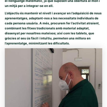
el llenguatge matemàtic, ja que suposen una obertura al món i
un mitjà per a integrar-se en ell.
L’objectiu és mantenir el nivell i avançar en l’adquisició de nous
aprenentatges, adaptant-nos a les necessitats individuals de
cada persona usuària. A més, procurem fer l’activitat atraient,
combinant les fitxes tradicionals amb material adaptat,
dissenyat per nosaltres mateixos; així com les tablets, que
gràcies al seu ús fàcil i intuïtiu, permeten una millora en
l’aprenentatge, minimitzant les dificultats.