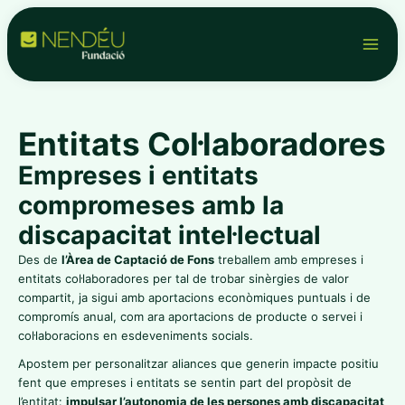
Vés
LinkedIn
YouTube
Facebook
X
Instagram
WhatsApp
Main
al
contingut
Men
Entitats Col·laboradores
Empreses i entitats
compromeses amb la
discapacitat intel·lectual
Des de
l’Àrea de Captació de Fons
treballem amb empreses i
entitats col·laboradores per tal de trobar sinèrgies de valor
compartit, ja sigui amb aportacions econòmiques puntuals i de
compromís anual, com ara aportacions de producte o servei i
col·laboracions en esdeveniments socials.
Apostem per personalitzar aliances que generin impacte positiu
fent que empreses i entitats se sentin part del propòsit de
l’entitat:
impulsar l’autonomia de les persones amb discapacitat