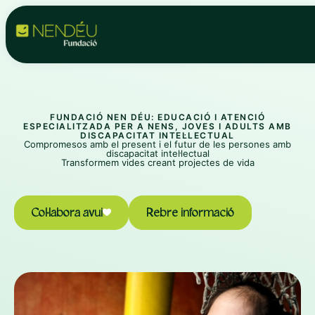
Vés
LinkedIn
YouTube
Facebook
X
Instagram
WhatsApp
al
contingut
FUNDACIÓ NEN DÉU: EDUCACIÓ I ATENCIÓ
ESPECIALITZADA PER A NENS, JOVES I ADULTS AMB
DISCAPACITAT INTEL·LECTUAL
Compromesos amb el present i el futur de les persones amb
discapacitat intel·lectual
Transformem vides creant projectes de vida
Col·labora avui
Rebre informació