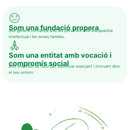
Som una fundació propera
que genera confiança amb les persones amb discapacitat
intel·lectual i les seves famílies.
Som una entitat amb vocació i
compromís social
amb una visió de futur per continuar avançant i innovant dins
el seu entorn.