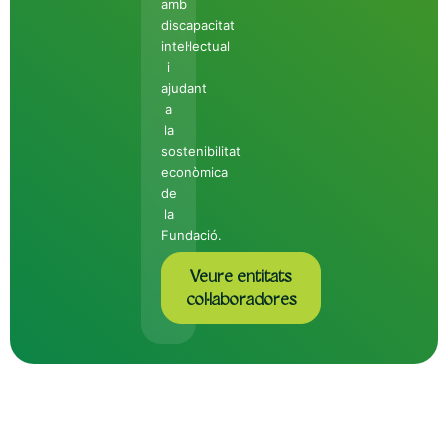
amb
discapacitat
intel·lectual
i
ajudant
a
la
sostenibilitat
econòmica
de
la
Fundació.
Veure entitats
col·laboradores