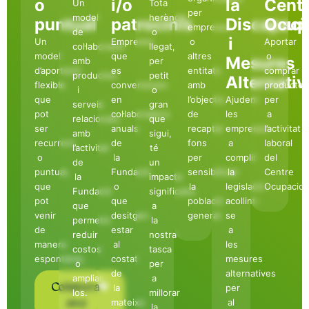
o
i/o
la
Cent
Un
Tota
per
model
herència
puntual
patrocinis
Discapaci
Ocup
empreses
de
o
i
Un
Empreses
o
Aportar
col·laboració
llegat,
model
que
altres
o
Mesures
amb
per
d’aportació
es
entitats
comprar
productes
petit
Alternativ
flexible
converteixen
amb
productes
i
o
que
en
l’objectiu
Ajudem
per
serveis
gran
pot
col·laboradors
de
les
a
relacionats
que
ser
anuals
recaptar
empreses
l’activitat
amb
sigui,
recurrent
de
fons
a
laboral
l’activitat
té
o
la
per
complir
del
de
un
puntual,
Fundació
sensibilitzar
la
Centre
la
impacte
que
o
la
legislació
Ocupacion
Fundació
significatiu
pot
que
població
acollint-
que
a
venir
desitgen
general.
se
permetin
la
de
estar
a
reduir
nostra
manera
al
les
costos
tasca
espontània,
costat
mesures
o
per
de
alternatives
ampliar-
a
Col·labora
la
per
los.
millorar
mateixa
al
avui
la