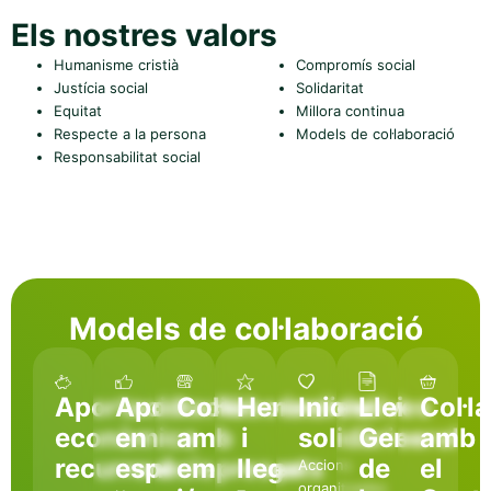
Els nostres valors
Humanisme cristià
Compromís social
Justícia social
Solidaritat
Equitat
Millora continua
Respecte a la persona
Models de col·laboració
Responsabilitat social
Models de col·laboració
Aportació
Aportació
Col·laboracions
Herències
Iniciatives
Llei
Col·l
econòmica
en
amb
i
solidàries
General
amb
recurrent
espècie
empreses
llegats
de
el
Accions
organitzades