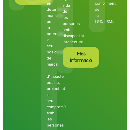
en
compliment
vida
determinats
de
de
moments
la
les
per
LGD/LISMI.
persones
a
amb
potenciar
discapacitat
el
intel·lectual.
seu
posicionament
Més
de
informació
marca
i
d’impacte
positiu,
projectant
el
seu
compromís
amb
les
persones