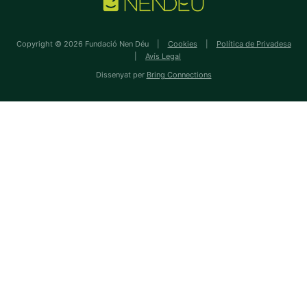
Copyright © 2026 Fundació Nen Déu |
Cookies
|
Política de Privadesa
|
Avís Legal
Dissenyat per
Bring Connections