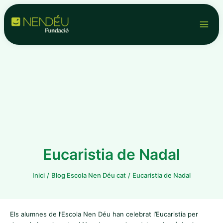
Vés
Navegació
Main
al
d'entrades
contingut
Men
Eucaristia de Nadal
Inici
Blog Escola Nen Déu cat
Eucaristia de Nadal
Els alumnes de l’Escola Nen Déu han celebrat l’Eucaristia per