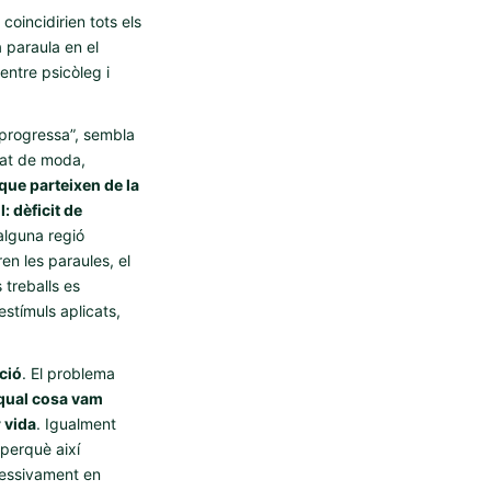
coincidirien tots els
 paraula en el
entre psicòleg i
“progressa”, sembla
sat de moda,
que parteixen de la
: dèficit de
’alguna regió
en les paraules, el
 treballs es
estímuls aplicats,
pció
. El problema
qual cosa vam
 vida
. Igualment
 perquè així
cessivament en