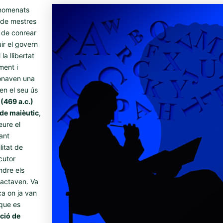
 anomenats
 de mestres
 de conrear
uir el govern
la llibertat
ment i
donaven una
en el seu ús
(469 a.c.)
ode maièutic
,
eure el
ant
itat de
cutor
dre els
ractaven. Va
a on ja van
 que es
ció de