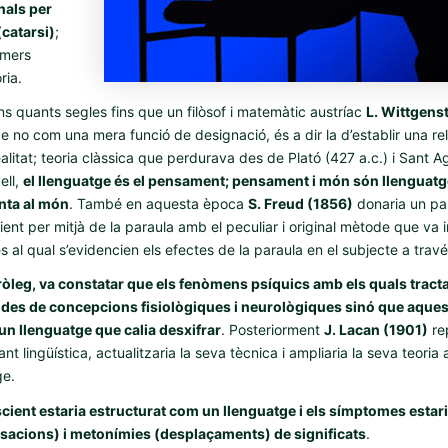
als per
(catarsi)
;
imers
ria.
s quants segles fins que un filòsof i matemàtic austríac
L. Wittgens
ge no com una mera funció de designació, és a dir la d’establir una rel
ealitat; teoria clàssica que perdurava des de Plató (427 a.c.) i Sant Ag
ell,
el llenguatge és el pensament; pensament i món són llenguatg
nta al món
. També en aquesta època
S. Freud (1856)
donaria un pa
ent per mitjà de la paraula amb el peculiar i original mètode que va 
es al qual s’evidencien els efectes de la paraula en el subjecte a tra
ròleg, va constatar que els fenòmens psíquics amb els quals tract
 des de concepcions fisiològiques i neurològiques sinó que aque
un llenguatge que calia desxifrar
. Posteriorment
J. Lacan (1901)
re
nt lingüística, actualitzaria la seva tècnica i ampliaria la seva teoria
ge.
scient estaria estructurat com un llenguatge i els símptomes estari
acions) i metonímies (desplaçaments) de significats
.