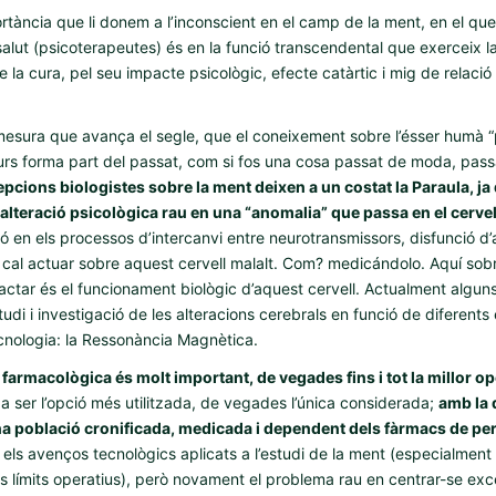
rtància que li donem a l’inconscient en el camp de la ment, en el que 
salut (psicoterapeutes) és en la funció transcendental que exerceix la
a cura, pel seu impacte psicològic, efecte catàrtic i mig de relació 
mesura que avança el segle, que el coneixement sobre l’ésser humà 
urs forma part del passat, com si fos una cosa passat de moda, pas
pcions biologistes sobre la ment deixen a un costat la Paraula, ja 
alteració psicològica rau en una “anomalia” que passa en el cervell
ció en els processos d’intercanvi entre neurotransmissors, disfunció d
 cal actuar sobre aquest cervell malalt. Com? medicándolo. Aquí sobr
tractar és el funcionament biològic d’aquest cervell. Actualment alguns
tudi i investigació de les alteracions cerebrals en funció de diferents 
ecnologia: la Ressonància Magnètica.
a farmacològica és molt important, de vegades fins i tot la millor o
a ser l’opció més utilitzada, de vegades l’única considerada;
amb la 
a població cronificada, medicada i dependent dels fàrmacs de per
r els avenços tecnològics aplicats a l’estudi de la ment (especialment
s límits operatius), però novament el problema rau en centrar-se ex