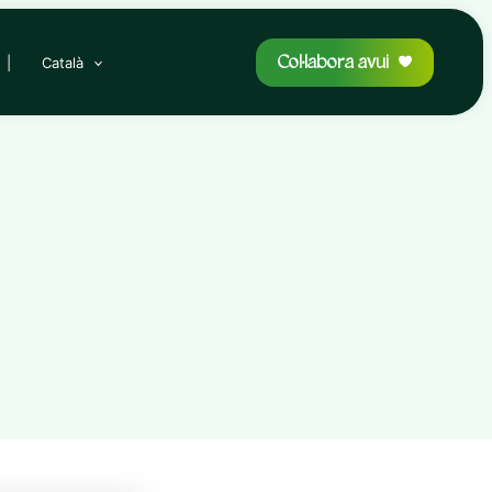
Col·labora avui
|
Català