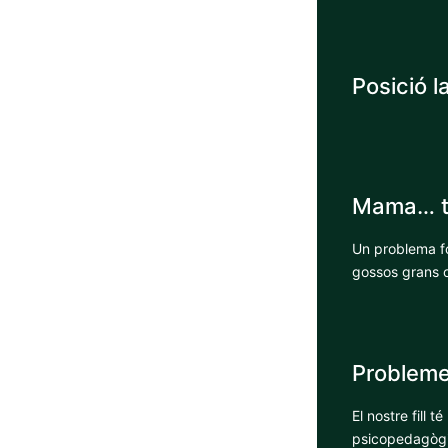
Posició l
Mama… ti
Un problema fo
gossos grans o
Probleme
El nostre fill
psicopedagògi