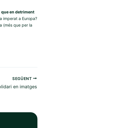
o que en detriment
ha imperat a Europa?
ia (més que per la
SEGÜENT
lidari en imatges