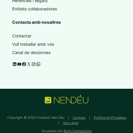
Herències i llegats
Entitats col·laboradores
Contacta amb nosaltres
Contactar
Vull treballar amb vós
Canal de denúncies
Copyright © 2026 Fundació Nen Déu |
Cookies
|
Política de Privadesa
|
Avís Legal
Dissenyat per
Bring Connections