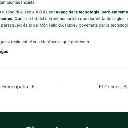
tan biomecanicista.
 distingirà el segle XXI és en
l’avanç de la tecnologia, però em tem
umanes
. Què s’ha fet del corrent humanista que durant tants segles 
s persegueix és el del Món Feliç d’A Huxley governats per la tecnolog
quest realment el nou ideal social que pretenem.
regas
Diferències entre Homeopatia i Fitoteràpia
El Concert So