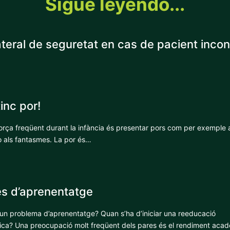
Sigue leyendo...
ateral de seguretat en cas de pacient inco
nc por!
rça freqüent durant la infància és presentar pors com per exemple a 
 als fantasmes. La por és…
s d’aprenentatge
 té un problema d’aprenentatge? Quan s’ha d’iniciar una reeducació
ca? Una preocupació molt freqüent dels pares és el rendiment acad