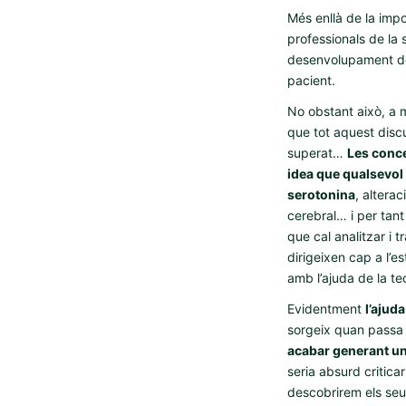
Més enllà de la impo
professionals de la 
desenvolupament de l
pacient.
No obstant això, a 
que tot aquest disc
superat…
Les conce
idea que qualsevol 
serotonina
, altera
cerebral… i per tant
que cal analitzar i 
dirigeixen cap a l’es
amb l’ajuda de la t
Evidentment
l’ajud
sorgeix quan passa 
acabar generant un
seria absurd critica
descobrirem els seu