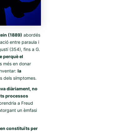
tein (1889)
abordés
ació entre paraula i
ustí (354), fins a G.
e perquè el
s més en donar
inventar:
la
vés dels símptomes.
ava diàriament, no
sts processos
prendria a Freud
 atorgant un èmfasi
en constituïts per