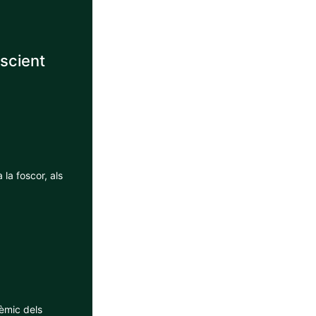
nscient
la foscor, als
èmic dels