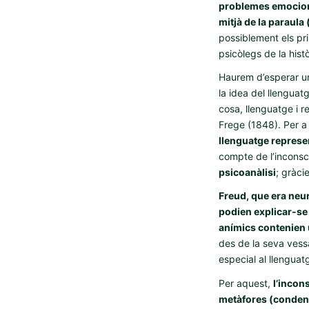
problemes emocion
mitjà de la paraula 
possiblement els pr
psicòlegs de la histò
Haurem d’esperar un
la idea del llenguat
cosa, llenguatge i r
Frege (1848). Per a 
llenguatge represe
compte de l’inconsci
psicoanàlisi
; gràci
Freud, que era neu
podien explicar-se
anímics contenien 
des de la seva vessa
especial al llenguat
Per aquest,
l’incon
metàfores (condens