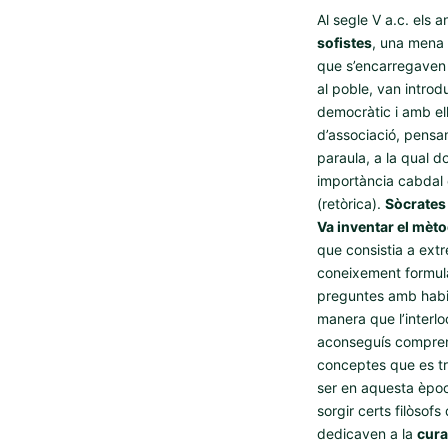
Al segle V a.c. els
sofistes
, una mena
que s’encarregaven
al poble, van introd
democràtic i amb ell 
d’associació, pensa
paraula, a la qual 
importància cabdal 
(retòrica).
Sòcrates 
Va inventar el mèt
que consistia a extr
coneixement formul
preguntes amb habil
manera que l’interlo
aconseguís compren
conceptes que es t
ser en aquesta èpoc
sorgir certs filòsofs
dedicaven a la
cura