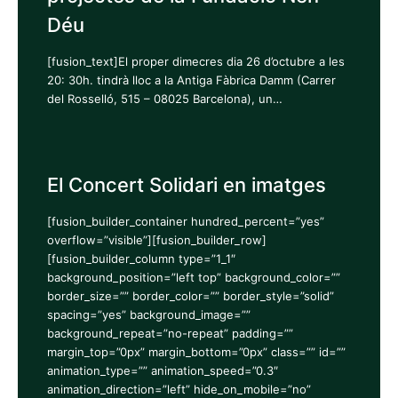
Déu
[fusion_text]El proper dimecres dia 26 d’octubre a les
20: 30h. tindrà lloc a la Antiga Fàbrica Damm (Carrer
del Rosselló, 515 – 08025 Barcelona), un…
El Concert Solidari en imatges
[fusion_builder_container hundred_percent=”yes”
overflow=”visible”][fusion_builder_row]
[fusion_builder_column type=”1_1″
background_position=”left top” background_color=””
border_size=”” border_color=”” border_style=”solid”
spacing=”yes” background_image=””
background_repeat=”no-repeat” padding=””
margin_top=”0px” margin_bottom=”0px” class=”” id=””
animation_type=”” animation_speed=”0.3″
animation_direction=”left” hide_on_mobile=”no”