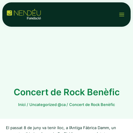
Vés
Navegació
Main
al
d'entrades
contingut
Men
Concert de Rock Benèfic
Inici
Uncategorized @ca
Concert de Rock Benèfic
El passat 8 de juny va tenir lloc, a l’Antiga Fàbrica Damm, un