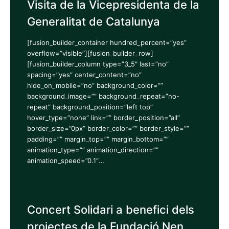
Visita de la Vicepresidenta de la
Generalitat de Catalunya
[fusion_builder_container hundred_percent=”yes”
overflow=”visible”][fusion_builder_row]
[fusion_builder_column type=”3_5″ last=”no”
spacing=”yes” center_content=”no”
hide_on_mobile=”no” background_color=””
background_image=”” background_repeat=”no-
repeat” background_position=”left top”
hover_type=”none” link=”” border_position=”all”
border_size=”0px” border_color=”” border_style=””
padding=”” margin_top=”” margin_bottom=””
animation_type=”” animation_direction=””
animation_speed=”0.1″…
Concert Solidari a benefici dels
projectes de la Fundació Nen