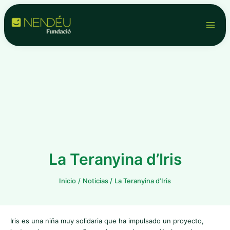
Ir
Navegación
Main
al
de
contenido
entradas
Men
La Teranyina d’Iris
Inicio
Noticias
La Teranyina d’Iris
Iris es una niña muy solidaria que ha impulsado un proyecto,