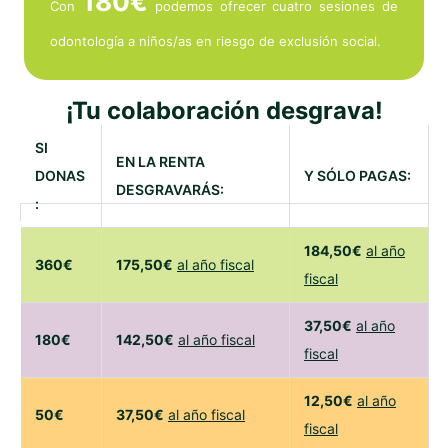
180€
Con
podemos ofrecer cuatro sesiones de
odontología a niños/as en riesgo de exclusión social.
¡Tu colaboración desgrava!
SI
EN LA RENTA
DONAS
Y SÓLO PAGAS:
DESGRAVARÁS:
:
184,50€
al año
360€
175,50€
al año fiscal
fiscal
37,50€
al año
180€
142,50€
al año fiscal
fiscal
12,50€
al año
50€
37,50€
al año fiscal
fiscal