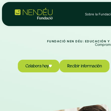
Ir
al
contenido
Sobre la Fundac
FUNDACIÓ NEN DÉU: EDUCACIÓN Y
Compromet
Colabora hoy
Recibir información