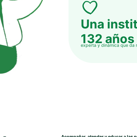
Una insti
132 años 
experta y dinámica que da 
Acompañar, atender y educar a las p