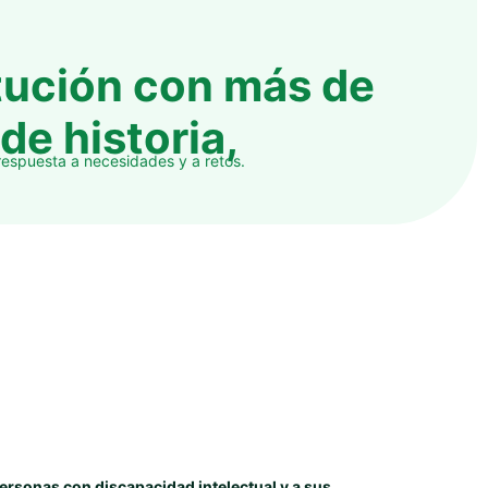
tución con más de
de historia,
respuesta a necesidades y a retos.
ersonas con discapacidad intelectual y a sus