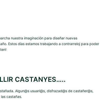
rcha nuestra imaginación para diseñar nuevas
año. Estos días estamos trabajando a contrarreloj para poder
ten!
LLIR CASTANYES…..
 castañada. Algun@s usuari@s, disfrazad@s de castañer@s,
 las castañas.