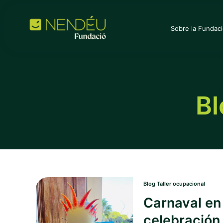
Ir
Paginación
al
de
contenido
entradas
Sobre la Fundac
Bl
Blog Taller ocupacional
Carnaval en
celebración 