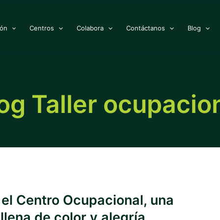
ión
Centros
Colabora
Contáctanos
Blog
og Taller ocupacio
 el Centro Ocupacional, una
llena de color y alegría