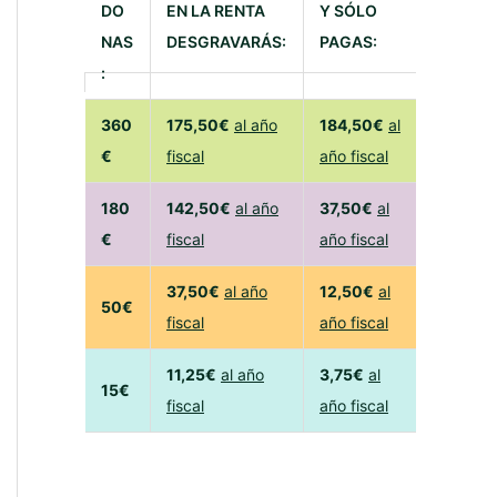
DO
EN LA RENTA
Y SÓLO
NAS
DESGRAVARÁS:
PAGAS:
:
360
175,50€
al año
184,50€
al
€
fiscal
año fiscal
180
142,50€
al año
37,50€
al
€
fiscal
año fiscal
37,50€
al año
12,50€
al
50€
fiscal
año fiscal
11,25€
al año
3,75€
al
15€
fiscal
año fiscal