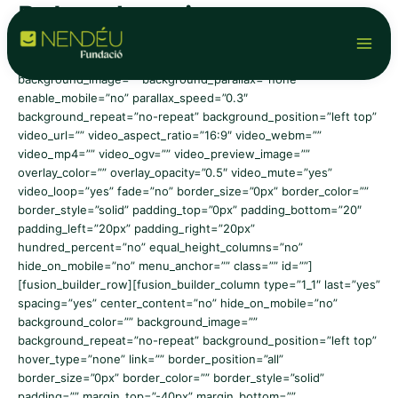
Rebut donatiu
Vés
Main
al
contingut
Men
[fusion_builder_container background_color=””
background_image=”” background_parallax=”none”
enable_mobile=”no” parallax_speed=”0.3″
background_repeat=”no-repeat” background_position=”left top”
video_url=”” video_aspect_ratio=”16:9″ video_webm=””
video_mp4=”” video_ogv=”” video_preview_image=””
overlay_color=”” overlay_opacity=”0.5″ video_mute=”yes”
video_loop=”yes” fade=”no” border_size=”0px” border_color=””
border_style=”solid” padding_top=”0px” padding_bottom=”20″
padding_left=”20px” padding_right=”20px”
hundred_percent=”no” equal_height_columns=”no”
hide_on_mobile=”no” menu_anchor=”” class=”” id=””]
[fusion_builder_row][fusion_builder_column type=”1_1″ last=”yes”
spacing=”yes” center_content=”no” hide_on_mobile=”no”
background_color=”” background_image=””
background_repeat=”no-repeat” background_position=”left top”
hover_type=”none” link=”” border_position=”all”
border_size=”0px” border_color=”” border_style=”solid”
padding=”” margin_top=”-40px” margin_bottom=””