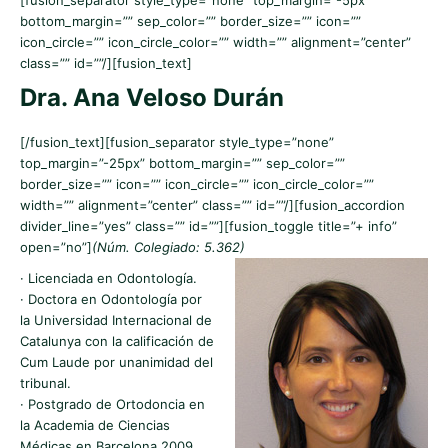
bottom_margin=”” sep_color=”” border_size=”” icon=””
icon_circle=”” icon_circle_color=”” width=”” alignment=”center”
class=”” id=””/][fusion_text]
Dra. Ana Veloso Durán
[/fusion_text][fusion_separator style_type=”none”
top_margin=”-25px” bottom_margin=”” sep_color=””
border_size=”” icon=”” icon_circle=”” icon_circle_color=””
width=”” alignment=”center” class=”” id=””/][fusion_accordion
divider_line=”yes” class=”” id=””][fusion_toggle title=”+ info”
open=”no”]
(Núm. Colegiado: 5.362)
· Licenciada en Odontología.
· Doctora en Odontología por
la Universidad Internacional de
Catalunya con la calificación de
Cum Laude por unanimidad del
tribunal.
· Postgrado de Ortodoncia en
la Academia de Ciencias
Médicas en Barcelona 2009.