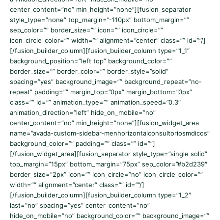
center_content=”no” min_height=”none”][fusion_separator
style_type=”none” top_margin=”-110px” bottom_margin=””
sep_color=”” border_size=”” icon=”” icon_circle=””
icon_circle_color=”” width=”” alignment=”center” class=”” id=””/]
[/fusion_builder_column][fusion_builder_column type=”1_1″
background_position=”left top” background_color=””
border_size=”” border_color=”” border_style=”solid”
spacing=”yes” background_image=”” background_repeat=”no-
repeat” padding=”” margin_top=”0px” margin_bottom=”0px”
class=”” id=”” animation_type=”” animation_speed=”0.3″
animation_direction=”left” hide_on_mobile=”no”
center_content=”no” min_height=”none”][fusion_widget_area
name=”avada-custom-sidebar-menhorizontalconsultoriosmdicos”
background_color=”” padding=”” class=”” id=””]
[/fusion_widget_area][fusion_separator style_type=”single solid”
top_margin=”15px” bottom_margin=”75px” sep_color=”#b2d239″
border_size=”2px” icon=”” icon_circle=”no” icon_circle_color=””
width=”” alignment=”center” class=”” id=””/]
[/fusion_builder_column][fusion_builder_column type=”1_2″
last=”no” spacing=”yes” center_content=”no”
hide_on_mobile=”no” background_color=”” background_image=””