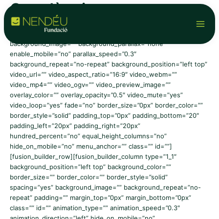
Ortodòncia
Vés
Main
al
contingut
Men
[fusion_builder_container background_color=””
background_image=”” background_parallax=”none”
enable_mobile=”no” parallax_speed=”0.3″
background_repeat=”no-repeat” background_position=”left top”
video_url=”” video_aspect_ratio=”16:9″ video_webm=””
video_mp4=”” video_ogv=”” video_preview_image=””
overlay_color=”” overlay_opacity=”0.5″ video_mute=”yes”
video_loop=”yes” fade=”no” border_size=”0px” border_color=””
border_style=”solid” padding_top=”0px” padding_bottom=”20″
padding_left=”20px” padding_right=”20px”
hundred_percent=”no” equal_height_columns=”no”
hide_on_mobile=”no” menu_anchor=”” class=”” id=””]
[fusion_builder_row][fusion_builder_column type=”1_1″
background_position=”left top” background_color=””
border_size=”” border_color=”” border_style=”solid”
spacing=”yes” background_image=”” background_repeat=”no-
repeat” padding=”” margin_top=”0px” margin_bottom=”0px”
class=”” id=”” animation_type=”” animation_speed=”0.3″
animation_direction=”left” hide_on_mobile=”no”