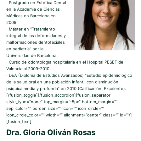
· Postgrado en Estética Dental
en la Academia de Ciencias
Médicas en Barcelona en
2009.
· Máster en “Tratamiento
integral de las deformidades y
malformaciones dentofaciales
en pediatría” por la
Universidad de Barcelona.
· Curso de odontología hospitalaria en el Hospital PESET de
Valencia al 2009-2010.
· DEA (Diploma de Estudios Avanzados) “Estudio epidemiológico
de la salud oral en una población infantil con disminución
psíquica media y profunda” en 2010 (Calificación: Excelente).
[/fusion_toggle][/fusion_accordion][fusion_separator
style_type=”none” top_margin=”-5px” bottom_margin=””
sep_color=”” border_size=”” icon=”” icon_circle=””
icon_circle_color=”” width=”” alignment=”center” class=”” id=””/]
[fusion_text]
Dra. Gloria Oliván Rosas