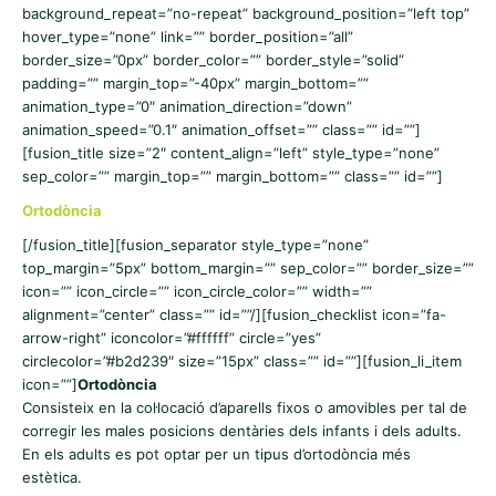
background_repeat=”no-repeat” background_position=”left top”
hover_type=”none” link=”” border_position=”all”
border_size=”0px” border_color=”” border_style=”solid”
padding=”” margin_top=”-40px” margin_bottom=””
animation_type=”0″ animation_direction=”down”
animation_speed=”0.1″ animation_offset=”” class=”” id=””]
[fusion_title size=”2″ content_align=”left” style_type=”none”
sep_color=”” margin_top=”” margin_bottom=”” class=”” id=””]
Ortodòncia
[/fusion_title][fusion_separator style_type=”none”
top_margin=”5px” bottom_margin=”” sep_color=”” border_size=””
icon=”” icon_circle=”” icon_circle_color=”” width=””
alignment=”center” class=”” id=””/][fusion_checklist icon=”fa-
arrow-right” iconcolor=”#ffffff” circle=”yes”
circlecolor=”#b2d239″ size=”15px” class=”” id=””][fusion_li_item
icon=””]
Ortodòncia
Consisteix en la col·locació d’aparells fixos o amovibles per tal de
corregir les males posicions dentàries dels infants i dels adults.
En els adults es pot optar per un tipus d’ortodòncia més
estètica.