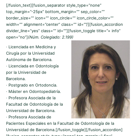
[/fusion_text][fusion_separator style_type=”none”
top_margin=”-25px” bottom_margin=”” sep_color=””
border_size=”” icon=”” icon_circle=”” icon_circle_color=””
width=”” alignment=”center” class=”” id=””/][fusion_accordion
divider_line=”yes” class=”” id=””][fusion_toggle title=”+ info”
open=”no”]
(Núm. Colegiado: 2.199)
· Licenciada en Medicina y
Cirugía por la Universidad
Autónoma de Barcelona.
· Licenciada en Odontología
por la Universidad de
Barcelona.
· Postgrado en Ortodoncia.
· Máster en Odontopediatría.
· Profesora Asociada de la
Facultad de Odontología de la
Universidad de Barcelona.
· Profesora Asociada de
Pacientes Especiales en la Facultad de Odontología de la
Universidad de Barcelona.[/fusion_toggle][/fusion_accordion]
[fusion_separator style_type=”none” top_margin=”-5px”