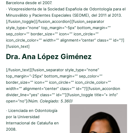
Barcelona desde el 2007.
· Vicepresidenta de la Sociedad Española de Odontología para el
Minusválido y Pacientes Especiales (SEOME), del 2011 al 2013.
[/fusion_toggle][/fusion_accordion][fusion_separator
style_type=”none” top_margin=”-5px” bottom_margin=””
sep_color=”” border_size=”” icon=”” icon_circle=””
icon_circle_color=”” width=”” alignment=”center” class=”” id=””/]
[fusion_text]
Dra. Ana López Giménez
[/fusion_text][fusion_separator style_type=”none”
top_margin=”-25px” bottom_margin=”” sep_color=””
border_size=”” icon=”” icon_circle=”” icon_circle_color=””
width=”” alignment=”center” class=”” id=””/][fusion_accordion
divider_line=”yes” class=”” id=””][fusion_toggle title=”+ info”
open=”no”]
(Núm. Colegiado: 5.360)
· Licenciada en Odontología
por la Universidad
Internacional de Cataluña en
2008.