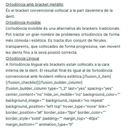
Ortodòncia amb bracket metàl·lic
És el bracket convencional col·locat a la part davantera de la
dent.
Ortodòncia Invisible
L’ortodòncia invisible és una alternativa als brackets tradicionals.
Pot tractar un gran nombre de problemes ortodòncics de forma
més còmoda i estètica. Es tracta d’un conjunt de fèrules
transparents, que col·locades de forma progressiva, van movent
les dents fins a la seva posició correcta.
Ortodòncia Lingual
A l’ortodòncia lingual els brackets estan col·locats a la cara
interna de la dent. El resultat final és igual al de l’ortodòncia
convencional amb l’evident millora estètica.[/fusion_li_item]
[/fusion_checklist][/fusion_builder_column]
[fusion_builder_column type=”1_2″ last=”yes” spacing=”yes”
center_content=”no” hide_on_mobile=”no” background_color=””
background_image=”” background_repeat=”no-repeat”
background_position=”left top” hover_type=”none” link=””
border_position=”all” border_size=”0px” border_color=””
border_style=”solid” padding=”” margin_top=”-40px”
margin_bottom=”” animation_type=”0″