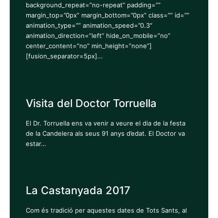
background_repeat=”no-repeat” padding=””
margin_top=”0px” margin_bottom=”0px” class=”” id=””
animation_type=”” animation_speed=”0.3″
animation_direction=”left” hide_on_mobile=”no”
center_content=”no” min_height=”none”]
[fusion_separator=5px]…
Visita del Doctor Torruella
El Dr. Torruella ens va venir a veure el dia de la festa
de la Candelera als seus 91 anys d’edat. El Doctor va
estar…
La Castanyada 2017
Com és tradició per aquestes dates de Tots Sants, al