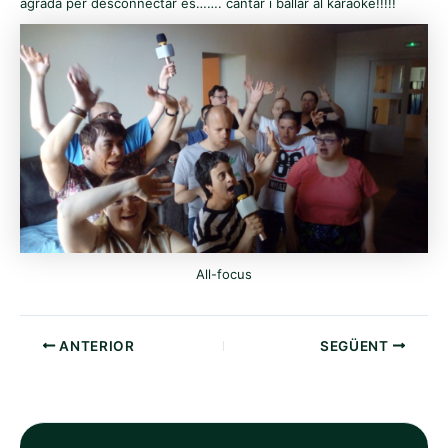
agrada per desconnectar és……. cantar i ballar al karaoke!!!!!
All-focus
ANTERIOR
SEGÜENT