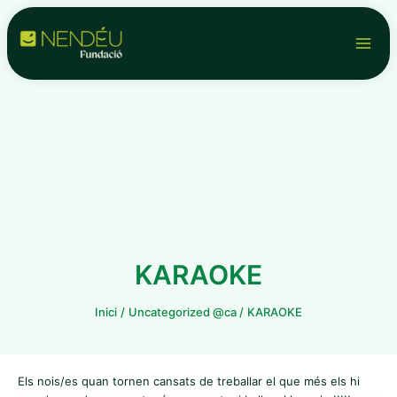
Vés
Navegació
Main
al
d'entrades
contingut
Men
KARAOKE
Inici
Uncategorized @ca
KARAOKE
Els nois/es quan tornen cansats de treballar el que més els hi