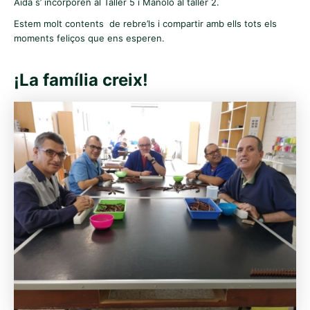
Aida s’ incorporen al Taller 5 i Manolo al taller 2.
Estem molt contents de rebre’ls i compartir amb ells tots els
moments feliços que ens esperen.
¡La família creix!