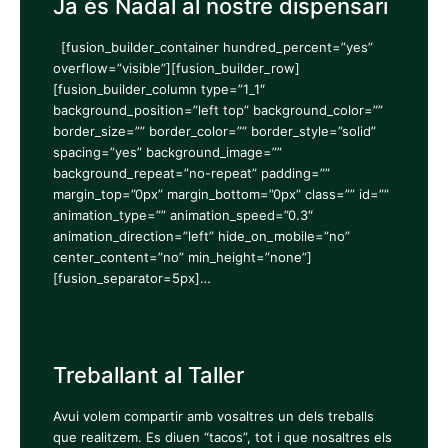
Ja és Nadal al nostre dispensari
[fusion_builder_container hundred_percent=”yes”
overflow=”visible”][fusion_builder_row]
[fusion_builder_column type=”1_1″
background_position=”left top” background_color=””
border_size=”” border_color=”” border_style=”solid”
spacing=”yes” background_image=””
background_repeat=”no-repeat” padding=””
margin_top=”0px” margin_bottom=”0px” class=”” id=””
animation_type=”” animation_speed=”0.3″
animation_direction=”left” hide_on_mobile=”no”
center_content=”no” min_height=”none”]
[fusion_separator=5px]…
Treballant al Taller
Avui volem compartir amb vosaltres un dels treballs
que realitzem. Es diuen “tacos”, tot i que nosaltres els