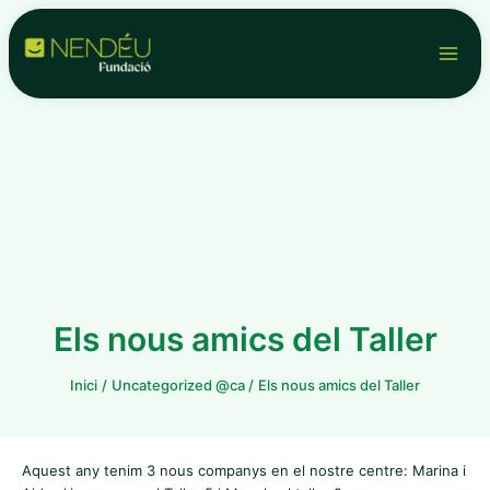
Vés
Navegació
Main
al
d'entrades
contingut
Men
Els nous amics del Taller
Inici
Uncategorized @ca
Els nous amics del Taller
Aquest any tenim 3 nous companys en el nostre centre: Marina i