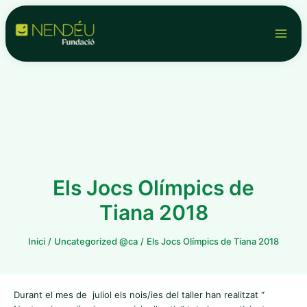
Vés
Navegació
Main
al
d'entrades
contingut
Men
Els Jocs Olímpics de
Tiana 2018
Inici
Uncategorized @ca
Els Jocs Olímpics de Tiana 2018
Durant el mes de juliol els nois/ies del taller han realitzat “