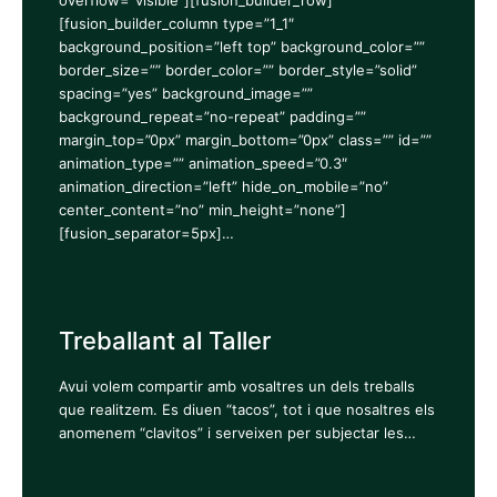
overflow=”visible”][fusion_builder_row]
[fusion_builder_column type=”1_1″
background_position=”left top” background_color=””
border_size=”” border_color=”” border_style=”solid”
spacing=”yes” background_image=””
background_repeat=”no-repeat” padding=””
margin_top=”0px” margin_bottom=”0px” class=”” id=””
animation_type=”” animation_speed=”0.3″
animation_direction=”left” hide_on_mobile=”no”
center_content=”no” min_height=”none”]
[fusion_separator=5px]…
Treballant al Taller
Avui volem compartir amb vosaltres un dels treballs
que realitzem. Es diuen “tacos”, tot i que nosaltres els
anomenem “clavitos” i serveixen per subjectar les…