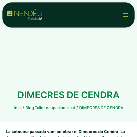
Vés
Navegació
Main
al
d'entrades
contingut
Men
DIMECRES DE CENDRA
Inici
Blog Taller ocupacional cat
DIMECRES DE CENDRA
La setmana passada vam celebrar el Dimecres de Cendra. La