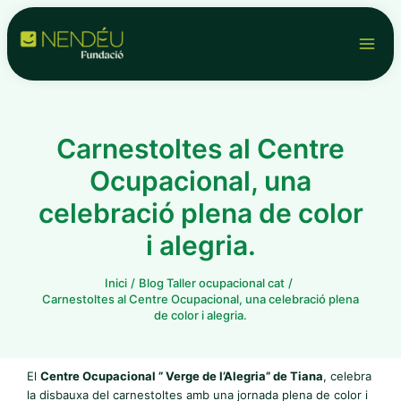
Vés
LinkedIn
YouTube
Facebook
X
Instagram
WhatsApp
Main
al
contingut
Men
Carnestoltes al Centre
Ocupacional, una
celebració plena de color
i alegria.
Inici
Blog Taller ocupacional cat
Carnestoltes al Centre Ocupacional, una celebració plena
de color i alegria.
El
Centre Ocupacional ” Verge de l’Alegria” de Tiana
, celebra
la disbauxa del carnestoltes amb una jornada plena de color i