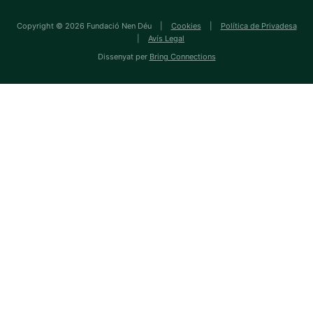
Copyright © 2026 Fundació Nen Déu |
Cookies
|
Política de Privadesa
|
Avís Legal
Dissenyat per
Bring Connections