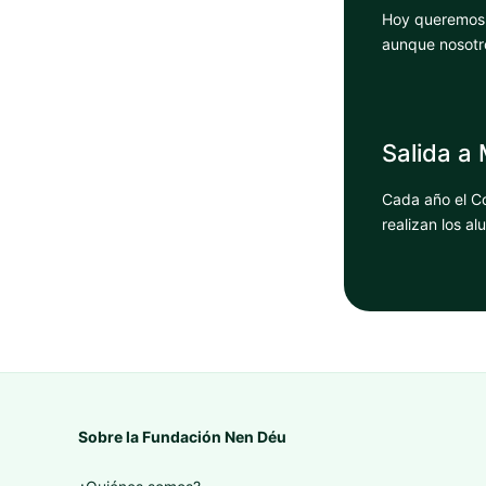
Hoy queremos c
aunque nosotro
Salida a
Cada año el Co
realizan los a
Sobre la Fundación Nen Déu