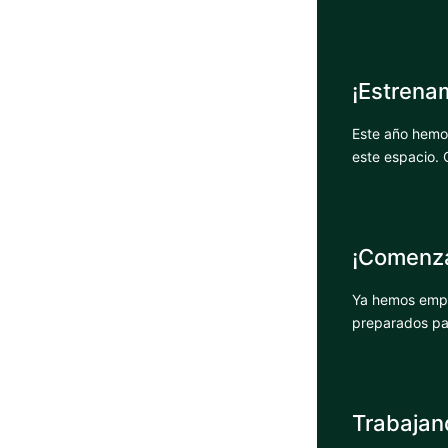
¡Estrena
Este año hemo
este espacio. 
¡Comenza
Ya hemos empe
preparados par
Trabajand