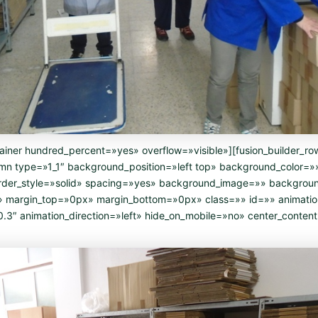
tainer hundred_percent=»yes» overflow=»visible»][fusion_builder_ro
lumn type=»1_1″ background_position=»left top» background_color=»
order_style=»solid» spacing=»yes» background_image=»» backgrou
» margin_top=»0px» margin_bottom=»0px» class=»» id=»» animati
.3″ animation_direction=»left» hide_on_mobile=»no» center_conten
]