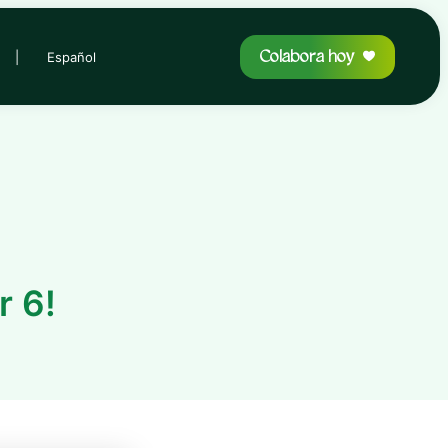
Colabora hoy
|
Español
r 6!