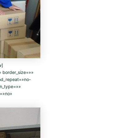
w]
» border_size=»»
nd_repeat=»no-
on_type=»»
t=»no»