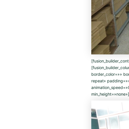
[fusion_builder_con
[fusion_builder_co
border_color=»» b
repeat» padding=»
animation_speed=»0
min_height=»none»