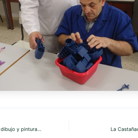
XIX Concurso de dibujo y pintura «Llars Residencials»
La Castañad