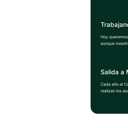
Trabajand
Hoy queremos c
aunque nosotro
Salida a
Cada año el Co
realizan los a