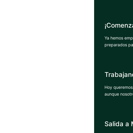
¡Comenza
Ya hemos empe
preparados par
Trabajand
Hoy queremos c
aunque nosotro
Salida a