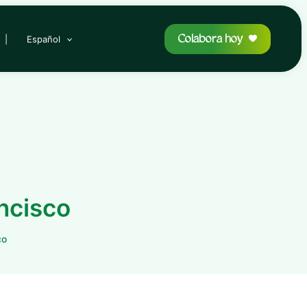
Colabora hoy
|
Español
ncisco
co