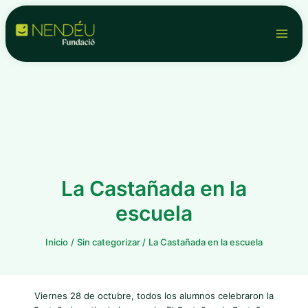
Ir
Navegación
Main
al
de
contenido
entradas
Men
La Castañada en la
escuela
Inicio
Sin categorizar
La Castañada en la escuela
Viernes 28 de octubre, todos los alumnos celebraron la